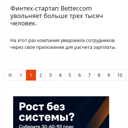
Финтех-стартап Better.com
увольняет больше трех тысяч
человек.
На этот раз компания уведомила сотрудников
через свое приложение для расчета зарплаты.
1
2
3
4
5
6
7
8
9
10